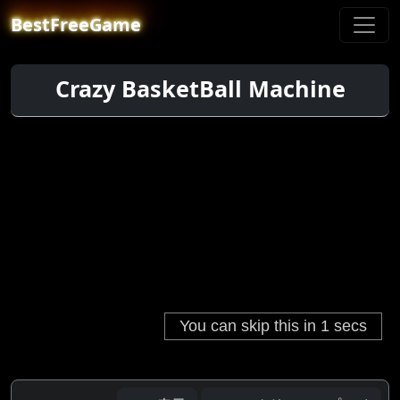
BestFreeGame
Crazy BasketBall Machine