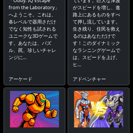
「Obby: IQ Escape
ています。巨大な津波
from the Laboratory」
がスピードを増し、進
へようこそ。これは、
路上にあるものをすべ
各レベルで器用さだけ
て押し流しています。
でなく知性も試される
生き残り、住民を救え
ユニークな3Dゲームで
るのはあなただけで
す。あなたは、パズ
す！このダイナミック
ル、罠、珍しいチャレ
なランニングゲームで
ンジに...
は、スピードを上げ、
ヒ...
アーケード
アドベンチャー