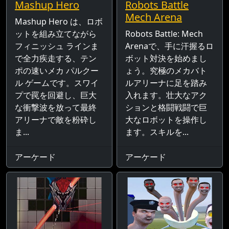
Mashup Hero
Robots Battle
Mech Arena
Mashup Hero は、ロボ
ットを組み立てながら
Robots Battle: Mech
フィニッシュ ラインま
Arenaで、手に汗握るロ
で全力疾走する、テン
ボット対決を始めまし
ポの速いメカ パルクー
ょう。究極のメカバト
ル ゲームです。スワイ
ルアリーナに足を踏み
プで罠を回避し、巨大
入れます。壮大なアク
な衝撃波を放って最終
ションと格闘戦闘で巨
アリーナで敵を粉砕し
大なロボットを操作し
ま...
ます。スキルを...
アーケード
アーケード