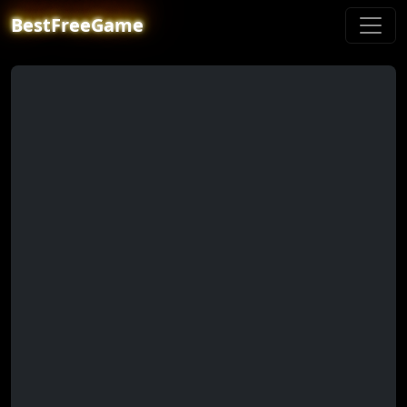
BestFreeGame