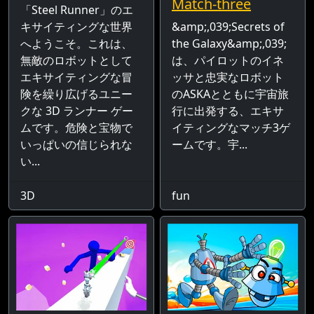
Match-three
「Steel Runner」のエ
キサイティングな世界
&amp;,039;Secrets of
へようこそ。これは、
the Galaxy&amp;,039;
無敵のロボットとして
は、パイロットのイネ
エキサイティングな冒
ッサと忠実なロボット
険を繰り広げるユニー
のASKAとともに宇宙旅
クな 3D ランナー ゲー
行に出発する、エキサ
ムです。危険と宝物で
イティングなマッチ3ゲ
いっぱいの信じられな
ームです。宇...
い...
3D
fun