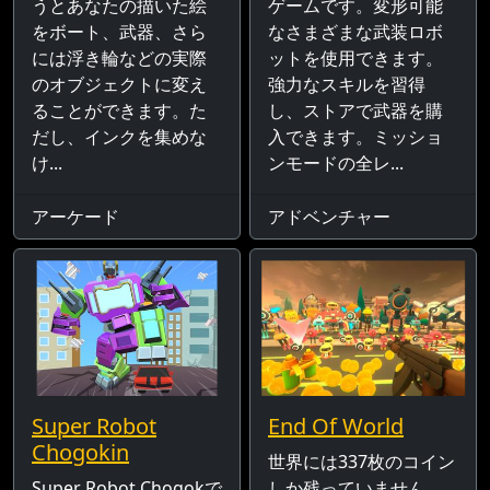
うとあなたの描いた絵
ゲームです。変形可能
をボート、武器、さら
なさまざまな武装ロボ
には浮き輪などの実際
ットを使用できます。
のオブジェクトに変え
強力なスキルを習得
ることができます。た
し、ストアで武器を購
だし、インクを集めな
入できます。ミッショ
け...
ンモードの全レ...
アーケード
アドベンチャー
Super Robot
End Of World
Chogokin
世界には337枚のコイン
Super Robot Chogokで
しか残っていません。,