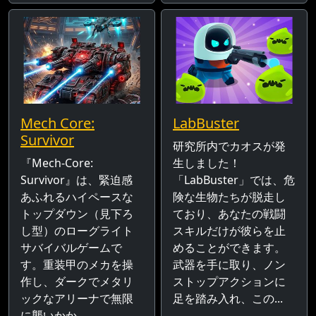
Mech Core:
LabBuster
Survivor
研究所内でカオスが発
『Mech-Core:
生しました！
Survivor』は、緊迫感
「LabBuster」では、危
あふれるハイペースな
険な生物たちが脱走し
トップダウン（見下ろ
ており、あなたの戦闘
し型）のローグライト
スキルだけが彼らを止
サバイバルゲームで
めることができます。
す。重装甲のメカを操
武器を手に取り、ノン
作し、ダークでメタリ
ストップアクションに
ックなアリーナで無限
足を踏み入れ、この...
に襲いかか...