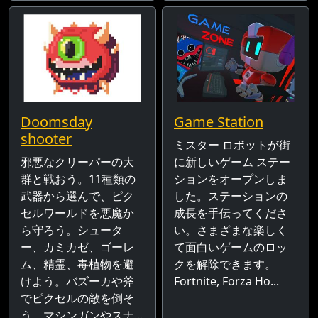
Doomsday
Game Station
shooter
ミスター ロボットが街
邪悪なクリーパーの大
に新しいゲーム ステー
群と戦おう。11種類の
ションをオープンしま
武器から選んで、ピク
した。ステーションの
セルワールドを悪魔か
成長を手伝ってくださ
ら守ろう。シュータ
い。さまざまな楽しく
ー、カミカゼ、ゴーレ
て面白いゲームのロッ
ム、精霊、毒植物を避
クを解除できます。
けよう。バズーカや斧
Fortnite, Forza Ho...
でピクセルの敵を倒そ
う。マシンガンやスナ...