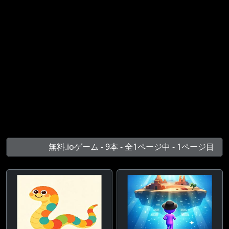
無料.ioゲーム - 9本 - 全1ページ中 - 1ページ目