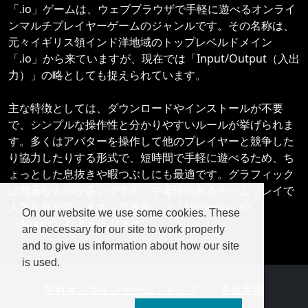
「.io」ゲームは、ウェブブラウザで手軽に遊べるオンライ
ンマルチプレイヤーゲームのジャンルです。その名称は、
元々イギリス領インド洋地域のトップレベルドメイン
「.io」から来ていますが、現在では「Input/Output（入出
力）」の略としても捉えられています。
主な特徴としては、ダウンロードやインストールが不要
で、シンプルな操作性と分かりやすいルールが挙げられま
す。多くはアバターを操作して他のプレイヤーと競争した
り協力したりする形式で、短時間で手軽に遊べるため、ち
ょっとした息抜きや暇つぶしにも最適です。グラフィック
は簡素なものが多いですが、中毒性のあるゲームプレイで
人気を集めています。代表作には『Slither.io』や
On our website we use some cookies. These
『Agar.io』などがあります。
are necessary for our site to work properly
and to give us information about how our site
is used.
無料オンラインゲーム：トップ
免責事項