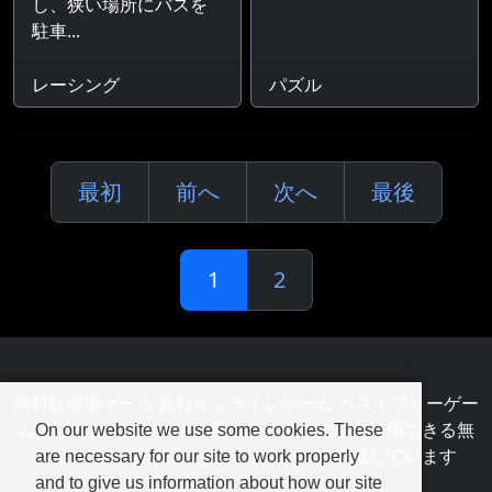
し、狭い場所にバスを
駐車...
レーシング
パズル
最初
前へ
次へ
最後
1
2
無料駐車場ゲーム 無料オンラインゲーム ベストフリーゲー
ムでは、ダウンロード不要のブラウザのみで利用できる無
On our website we use some cookies. These
料オンラインゲームの駐車場ゲームを掲載しています
are necessary for our site to work properly
and to give us information about how our site