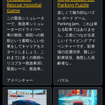
Rescue Hospital
Parking Puzzle
Game
楽しくて魅力的なパズ
この緊急シミュレータ
ル ボード ゲーム、
ーで、救急車シミュレ
Parking Jam。これは単
ーターのドライバー、
なる駐車ではありませ
車の救助、病院への救
ん。上達につながる楽
助という素晴らしい仕
しいドライビング アド
事をしてキャリアをス
ベンチャーです。駐車
タートしましょう。こ
場の交通渋滞、難しい
れまでに多くの救助ヘ
駐車状況、激怒した高
リコプター救急車3D、
齢者な...
緊急レース、救急車...
アドベンチャー
パズル