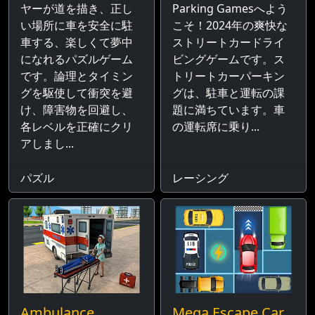
ヤーが道を描き、正し
Parking Gamesへよう
い場所に車を安全に駐
こそ！2024年の爽快な
車する、楽しくて夢中
ストリートカードライ
になれるパズルゲーム
ビングゲームです。ス
です。論理とタイミン
トリートカーパーキン
グを駆使して衝突を避
グは、駐車と運転の課
け、障害物を回避し、
題に満ちています。車
各レベルを正確にクリ
の運転席に乗り...
アしまし...
パズル
レーシング
Ambulance
Mega Escape Car