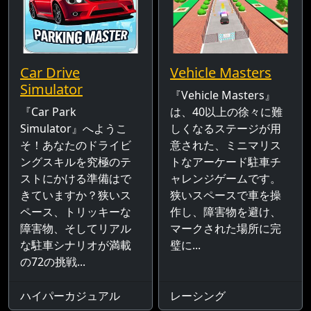
Car Drive
Vehicle Masters
Simulator
『Vehicle Masters』
『Car Park
は、40以上の徐々に難
Simulator』へようこ
しくなるステージが用
そ！あなたのドライビ
意された、ミニマリス
ングスキルを究極のテ
トなアーケード駐車チ
ストにかける準備はで
ャレンジゲームです。
きていますか？狭いス
狭いスペースで車を操
ペース、トリッキーな
作し、障害物を避け、
障害物、そしてリアル
マークされた場所に完
な駐車シナリオが満載
璧に...
の72の挑戦...
ハイパーカジュアル
レーシング