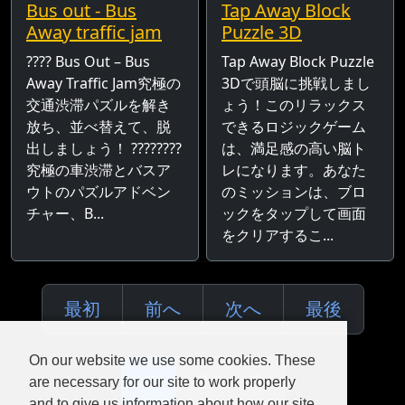
Bus out - Bus
Tap Away Block
Away traffic jam
Puzzle 3D
???? Bus Out – Bus
Tap Away Block Puzzle
Away Traffic Jam究極の
3Dで頭脳に挑戦しまし
交通渋滞パズルを解き
ょう！このリラックス
放ち、並べ替えて、脱
できるロジックゲーム
出しましょう！ ????????
は、満足感の高い脳ト
究極の車渋滞とバスア
レになります。あなた
ウトのパズルアドベン
のミッションは、ブロ
チャー、B...
ックをタップして画面
をクリアするこ...
最初
前へ
次へ
最後
On our website we use some cookies. These
1
2
3
are necessary for our site to work properly
and to give us information about how our site