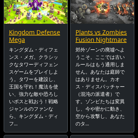
Kingdom Defense
Plants vs Zombies
Mega
Fusion Nightmare
キングダム・ディフェ
郊外ゾーンの廃墟へよ
ンス・メガ。クラシッ
うこそ。ここでは古い
クなタワーディフェン
ルールはもう通用しま
スゲームをプレイしよ
せん。あなたは庭師で
う。タワーを建設し、
はありません。カオ
王国を守れ！魔法を使
ス・ディスパッチャー
い、強力な敵や恐ろし
（混沌の派遣者）で
いボスと戦おう！戦略
す。ゾンビたちは変異
ジャンルのファンな
し、今や密かに動き、
ら、キングダム・ディ
空から攻撃し、あなた
フ...
のタ...