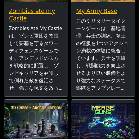
Zombies ate my
My Army Base
Castle
このミリタリータイク
Zombies Ate My Castle
ーンゲームは、基地管
は、ゾンビ軍団を指揮
理、兵士の訓練、領土
して要塞を守るタワー
の征服を1つのアクショ
ディフェンスゲームで
ン満載の体験に統合し
す。アンデッドの味方
ています。兵士を訓練
を戦略的に配置し、ゾ
し、戦闘能力を向上さ
ンビキャリアを召喚し
せるより良い装備とよ
て倒れた敵を復活さ
り強力なステータスで
せ、強力な呪文を放っ...
部隊をアップグレー...