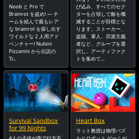
Noob と Pro で
び込み、すべてのセク
Brainrot を盗め! — チ
ターを占領して敵を殲
ームを組んで最もレア
滅することが目標とな
な brainrot を探し出す
ります。ストーカー、
ワイルドな 2 人用アド
盗賊、軍人、宗派主義
ベンチャー! Nubini
者など、グループを選
Pizzanini から伝説の
択し、アーティファク
Tr...
トを集めて...
Survival Sandbox
Heart Box
for 99 Nights
ラット教授は物理パズ
4人の子供が森で行方不
ルとロボット ゲームが