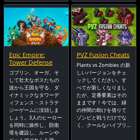
Epic Empire:
PVZ Fusion Cheats
Tower Defense
Plants vs Zombies の新
ゴブリン、オーガ、そ
しいバージョンをチェ
して壮大なボスたちの
ックしてください。す
波から王国を守る、ダ
べてが新しくなりまし
イナミックなタワーデ
たが、定番要素はその
ィフェンス・ストラテ
ままです！今では、緑
ジーゲームに没頭しま
の仲間の助けを借りて
しょう。3人のヒーロー
ゾンビと戦うだけでな
を同時に操作し、防衛
く、クールなハイブリ...
塔を建設し、ルーンや
ペットでそれらを強...