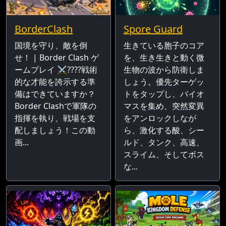
BorderClash
Spore Guard
国境を守り、敵を倒
生きている胞子のコア
せ！ | Border Clash ゲ
を、生き生きと動く微
ームプレイ ⚔️????️戦術
生物の波から防衛しま
的な才能を誇示する準
しょう。優先ターゲッ
備はできていますか？
トをタップし、バイオ
Border Clashで軍隊の
マスを集め、突然変異
指揮を執り、戦場を支
をアンロックしなが
配しましょう！この動
ら、激化する酸、シー
画...
ルド、タンク、高速、
スライム、そしてボス
な...