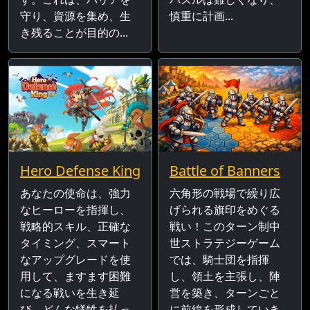
守り、資源を集め、生
慎重に計画...
き残ることが目的の...
Hero Defense King
Battle of Banners
あなたの使命は、強力
六角形の戦場で繰り広
なヒーローを指揮し、
げられる旗印をめぐる
戦略的スキル、正確な
戦い！このターン制中
タイミング、スマート
世ストラテジーゲーム
なアップグレードを使
では、騎士団を指揮
用して、ますます困難
し、領土を主張し、陣
になる戦いを生き延
営を築き、ターンごと
び、どんな犠牲を払っ
に前線を形成していき