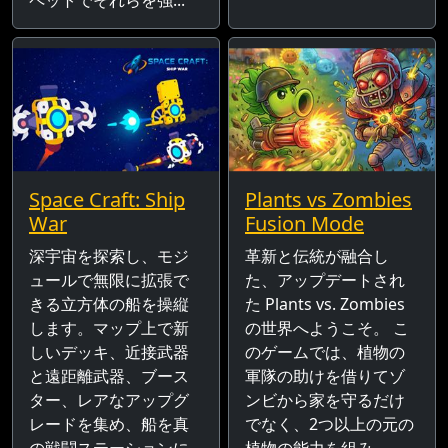
Space Craft: Ship
Plants vs Zombies
War
Fusion Mode
深宇宙を探索し、モジ
革新と伝統が融合し
ュールで無限に拡張で
た、アップデートされ
きる立方体の船を操縦
た Plants vs. Zombies
します。マップ上で新
の世界へようこそ。 こ
しいデッキ、近接武器
のゲームでは、植物の
と遠距離武器、ブース
軍隊の助けを借りてゾ
ター、レアなアップグ
ンビから家を守るだけ
レードを集め、船を真
でなく、2つ以上の元の
の戦闘ステーションに
植物の能力を組み...