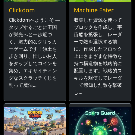
Clickdom
Machine Eater
Clickdomへようこそ —
収集した資源を使って
タップするごとに王国
ブロックを作成し、宇
が栄光へと一歩近づ
宙船を拡張し、レーダ
く、魅力的なクリッカ
ーで敵を選択する前
ーゲームです！領土を
に、作成したブロック
歩き回り、忙しい村人
上にさまざまな特徴を
をタップしてコインを
持つ構造物を戦略的に
集め、エキサイティン
配置します。戦略的ス
グなスクラッチくじを
キルを駆使してレーダ
削って魔法...
ーで感知した敵を撃破
し...