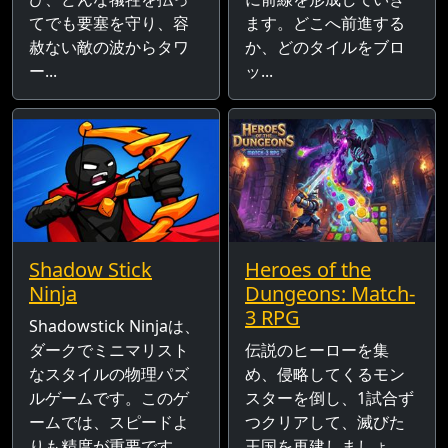
てでも要塞を守り、容
ます。どこへ前進する
赦ない敵の波からタワ
か、どのタイルをブロ
ー...
ッ...
Shadow Stick
Heroes of the
Ninja
Dungeons: Match-
3 RPG
Shadowstick Ninjaは、
ダークでミニマリスト
伝説のヒーローを集
なスタイルの物理パズ
め、侵略してくるモン
ルゲームです。このゲ
スターを倒し、1試合ず
ームでは、スピードよ
つクリアして、滅びた
りも精度が重要です。
王国を再建しましょ