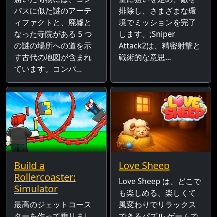
パスに似た謎のアーテ
排除し、さまざまな環
ィファクトと、廃墟と
境でミッションを完了
なった寺院がある 5 つ
します。;Sniper
の謎の場所への道を示
Attack2は、精密射撃と
す古代の地図が含まれ
戦術的な意思...
ています。コンパ...
Build a
Love Sheep
Rollercoaster:
Love Sheep は、どこで
Simulator
も楽しめる、楽しくて
最高のジェットコース
風変わりでリラックス
ターを作って乗りまし
できるパズル ゲームで