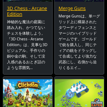
3D Chess - Arcane
Merge Guns
Edition
Merge Gunsは、単一グ
神秘的な魔法の庭園に
リッド上に構築された
踏み入れ、かつてない
タワーディフェンスと
チェスを体験しよう。
マージのハイブリッド
『3D Chess - Arcane
ゲームです。ゴールド
Edition』は、見事な3D
で銃を購入し、同じテ
ビジュアル、手作りの
ィアの銃をドラッグし
銅や金の駒、そして没
て合成してより強力な
入感のあるおとぎ話の
武器にし、右側から迫
ような雰囲気...
りくるエイ...