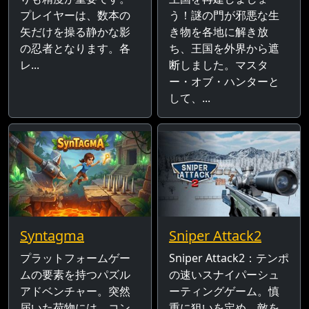
プレイヤーは、数本の
う！謎の門が邪悪な生
矢だけを操る静かな影
き物を各地に解き放
の忍者となります。各
ち、王国を外界から遮
レ...
断しました。マスタ
ー・オブ・ハンターと
して、...
Syntagma
Sniper Attack2
プラットフォームゲー
Sniper Attack2：テンポ
ムの要素を持つパズル
の速いスナイパーシュ
アドベンチャー。突然
ーティングゲーム。慎
届いた荷物には、コン
重に狙いを定め、敵を