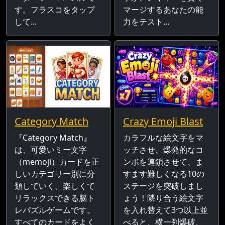
す。フラスコをタップ
マージするあなたの能
して...
力をテスト...
Category Match
Crazy Emoji Blast
『Category Match』
カラフルな絵文字をマ
は、可愛いミー文字
ッチさせ、爆発的なコ
（memoji）カードを正
ンボを連鎖させて、ま
しいカテゴリー別に分
すます難しくなる10の
類していく、楽しくて
ステージを突破しまし
リラックスできる脳ト
ょう！隣り合う絵文字
レパズルゲームです。
を入れ替えて3つ以上並
すべてのカードをよく
べると、横一列爆破、