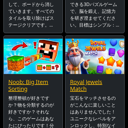
して、ボードから消し
できる3Dパズルゲーム
ていきます。すべての
で、脳を鍛え、記憶力
タイルを取り除けばス
を研ぎ澄ませてくださ
テージクリアです。...
い。目標はシンプル：...
Noob: Big Item
Royal Jewels
Sorting
Match
整理整頓が好きです
宝石をマッチさせるの
か？物を分類するのが
がこんなに楽しいこと
好きですか？それな
はありませんでした！
ら、このゲームはあな
ユニークなレベルをア
たにぴったりです！分
ンロックし、特別なイ