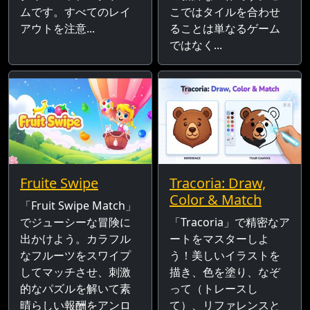
ムです。すべてのレイ
こではタイルを合わせ
アウトを注意...
ることは単なるゲーム
ではなく...
Fruite Swipe
Tracoria: Draw,
Color & Match
「Fruit Swipe Match」
でジューシーな冒険に
「Tracoria」で精密なア
出かけよう。カラフル
ートをマスターしよ
なフルーツをスワイプ
う！美しいイラストを
してマッチさせ、刺激
描き、色を塗り、なぞ
的なパズルを解いて素
って（トレースし
晴らしい報酬をアンロ
て）、リファレンスと