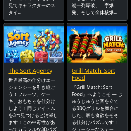
見てキャラクターのス
縦一列爆破、十字爆
タイ...
発、そして全体核爆...
The Sort Agency
Grill Match: Sort
Food
世界最高の仕分けエー
ジェンシーを引き継ご
『Grill Match: Sort
う！フルーツ、ケー
Food』へようこそ — じ
キ、おもちゃを仕分け
ゅうじゅうと音を立て
しよう！同じアイテム
るBBQグリルを舞台に
を3つ見つけると消滅し
した、最も食欲をそそ
ます！この中毒性があ
る仕分けパズルです！
ってカラフルな3Dパズ
ジューシーなステー