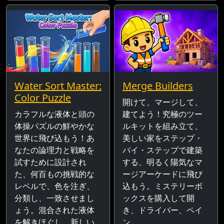
Water Sort Master:
Merge Builders
Color Puzzle
開けて、マージして、
カラフルな液体と頭の
建てよう！究極のツー
体操パズルの鮮やかな
ルキットを組み立て、
世界に飛び込もう！あ
美しい家をステップ・
なたの論理力と戦略を
バイ・ステップで建築
試すために設計され
する、明るく陽気なマ
た、何百もの挑戦的な
ージアーケードに飛び
レベルで、色を注ぎ、
込もう。ミステリーボ
分類し、一致させまし
ックスを購入して開
ょう。混合された液体
き、ドライバー、ペイ
を解きほぐし、新しい
ン...