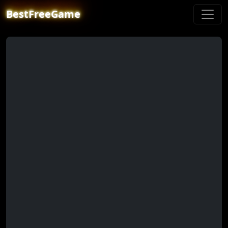
BestFreeGame