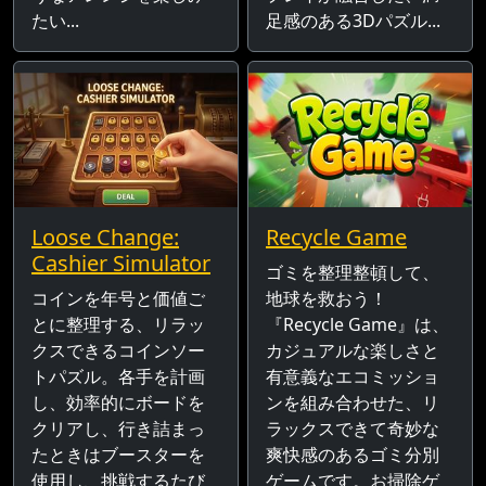
たい...
足感のある3Dパズル...
Loose Change:
Recycle Game
Cashier Simulator
ゴミを整理整頓して、
コインを年号と価値ご
地球を救おう！
とに整理する、リラッ
『Recycle Game』は、
クスできるコインソー
カジュアルな楽しさと
トパズル。各手を計画
有意義なエコミッショ
し、効率的にボードを
ンを組み合わせた、リ
クリアし、行き詰まっ
ラックスできて奇妙な
たときはブースターを
爽快感のあるゴミ分別
使用し、挑戦するたび
ゲームです。お掃除ゲ