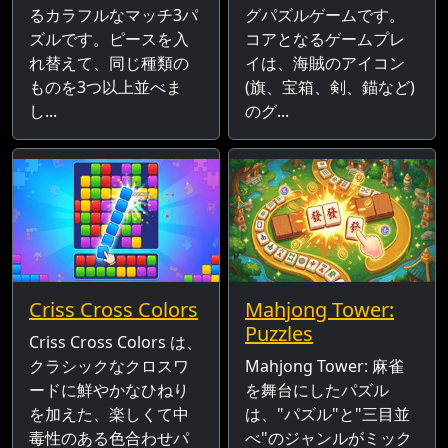
るカラフルなマッチ3パ
グパズルゲームです。
ズルです。ピースを入
コアとなるゲームプレ
れ替えて、同じ種類の
イは、海賊のアイコン
ものを3つ以上並べま
(旗、宝箱、剣、錨など)
し...
のグ...
Criss Cross Colors
Mahjong Tower:
Puzzles
Criss Cross Colors は、
クラシックなクロスワ
Mahjong Tower: 麻雀
ードに鮮やかなひねり
を舞台にしたパズル
を加えた、楽しくて中
は、"パズル"と"三目並
毒性のある色合わせパ
べ"のジャンルがミック