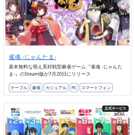
雀魂 -じゃんたま-
基本無料な萌え系対戦型麻雀ゲーム『雀魂 -じゃんた
ま-』のSteam版が7月20日にリリース
テーブル
麻雀
カジュアル
PC
スマートフォン
正式サービス