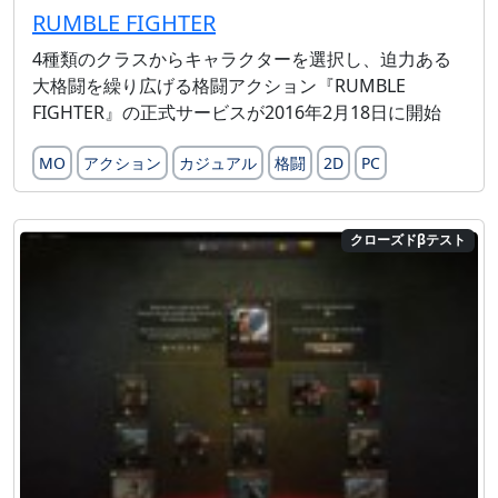
RUMBLE FIGHTER
4種類のクラスからキャラクターを選択し、迫力ある
大格闘を繰り広げる格闘アクション『RUMBLE
FIGHTER』の正式サービスが2016年2月18日に開始
MO
アクション
カジュアル
格闘
2D
PC
クローズドβテスト