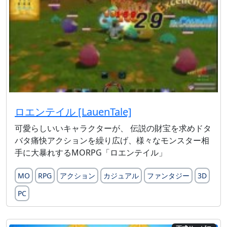
ロエンテイル [LauenTale]
可愛らしいいキャラクターが、 伝説の財宝を求めドタ
バタ痛快アクションを繰り広げ、様々なモンスター相
手に大暴れするMORPG「ロエンテイル」
MO
RPG
アクション
カジュアル
ファンタジー
3D
PC