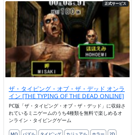
正式サービス
ザ・タイピング・オブ・ザ・デッド オンラ
イン [THE TYPING OF THE DEAD ONLINE]
PC版「ザ・タイピング・オブ・ザ・デッド」に収録さ
れているミニゲームのうち4種類を無料で楽しめるオ
ンライン・タイピングゲーム
MO
パズル
タイピング
カジュアル
ホラー
2D