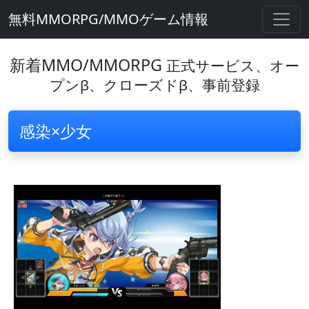
無料MMORPG/MMOゲーム情報
新着MMO/MMORPG
正式サービス、オー
プンβ、クローズドβ、事前登録
感染×少女