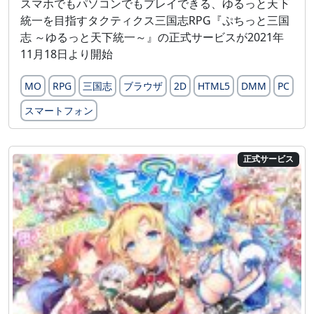
スマホでもパソコンでもプレイできる、ゆるっと天下
統一を目指すタクティクス三国志RPG『ぷちっと三国
志 ～ゆるっと天下統一～』の正式サービスが2021年
11月18日より開始
MO
RPG
三国志
ブラウザ
2D
HTML5
DMM
PC
スマートフォン
正式サービス