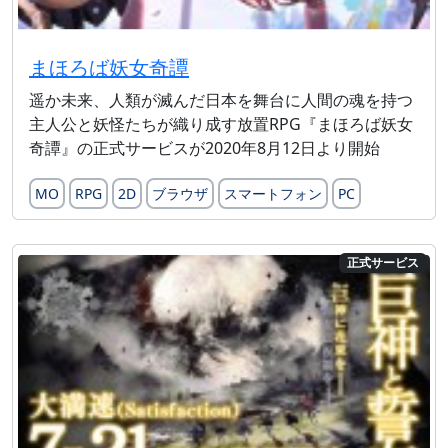
まほろば妖女奇譚
遥か未来、人類が滅んだ日本を舞台に人間の魂を持つ
主人公と妖怪たちが織り成す放置RPG『まほろば妖女
奇譚』の正式サービスが2020年8月12日より開始
MO
RPG
2D
ブラウザ
スマートフォン
PC
正式サービス