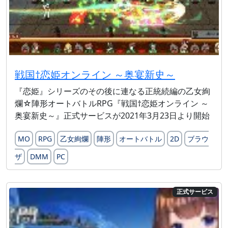
戦国†恋姫オンライン ～奥宴新史～
『恋姫』シリーズのその後に連なる正統続編の乙女絢
爛☆陣形オートバトルRPG『戦国†恋姫オンライン ～
奥宴新史～』正式サービスが2021年3月23日より開始
MO
RPG
乙女絢爛
陣形
オートバトル
2D
ブラウ
ザ
DMM
PC
正式サービス