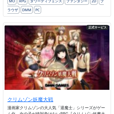
MO
RPG
タワーディフェンス
ファンタジー
2D
ブ
ラウザ
DMM
PC
正式サービス
クリムゾン妖魔大戦
漫画家クリムゾンの大人気「退魔士」シリーズがゲー
ム化。女の子が絶対負けないRPG『クリムゾン妖魔大