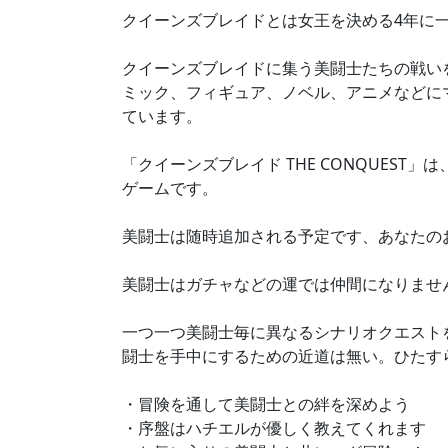
クイーンズブレイドとは女王を決める4年に
クイーンズブレイドに集う美闘士たちの戦い
ミック、フィギュア、ノベル、アニメなどに
ています。
「クイーンズブレイド THE CONQUES
ゲームです。
美闘士は随時追加される予定です、あなたの
美闘士はガチャなどの運では仲間になりませ
一つ一つ美闘士毎に異なるシナリオクエスト
闘士を手中にするための近道は無い。ひたす
・冒険を通して美闘士との絆を深めよう
・序盤はハチエルが優しく教えてくれます