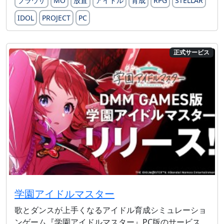
ブラウザ
MO
放置
アイドル
育成
RPG
STELLAR
IDOL
PROJECT
PC
正式サービス
学園アイドルマスター
歌とダンスが上手くなるアイドル育成シミュレーショ
ンゲーム『学園アイドルマスター』PC版のサービス