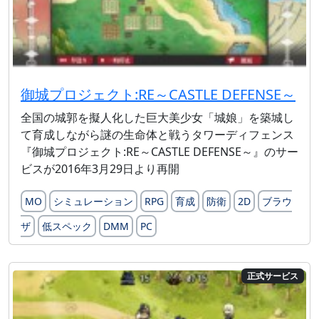
御城プロジェクト:RE～CASTLE DEFENSE～
全国の城郭を擬人化した巨大美少女「城娘」を築城し
て育成しながら謎の生命体と戦うタワーディフェンス
『御城プロジェクト:RE～CASTLE DEFENSE～』のサー
ビスが2016年3月29日より再開
MO
シミュレーション
RPG
育成
防衛
2D
ブラウ
ザ
低スペック
DMM
PC
正式サービス