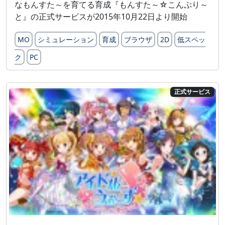
なもんすた～を育てる育成『もんすた～☆こんぷり～
と』の正式サービスが2015年10月22日より開始
MO
シミュレーション
育成
ブラウザ
2D
低スペッ
ク
PC
正式サービス