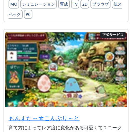
MO
シミュレーション
育成
TV
2D
ブラウザ
低ス
ペック
PC
正式サービス
もんすた～☆こんぷり～と
育て方によってレア度に変化がある可愛くてユニーク