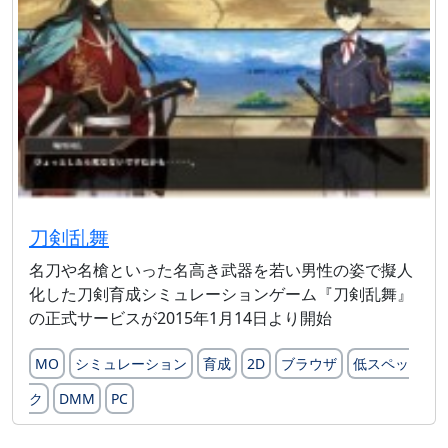
刀剣乱舞
名刀や名槍といった名高き武器を若い男性の姿で擬人
化した刀剣育成シミュレーションゲーム『刀剣乱舞』
の正式サービスが2015年1月14日より開始
MO
シミュレーション
育成
2D
ブラウザ
低スペッ
ク
DMM
PC