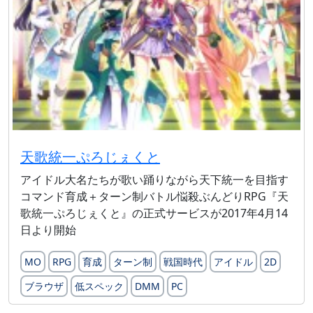
天歌統一ぷろじぇくと
アイドル大名たちが歌い踊りながら天下統一を目指す
コマンド育成＋ターン制バトル悩殺ぶんどりRPG『天
歌統一ぷろじぇくと』の正式サービスが2017年4月14
日より開始
MO
RPG
育成
ターン制
戦国時代
アイドル
2D
ブラウザ
低スペック
DMM
PC