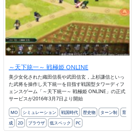
～天下統一～ 戦極姫 ONLINE
美少女化された織田信長や武田信玄，上杉謙信といっ
た武将を操作し天下統一を目指す戦国型タワーディフ
ェンスゲーム「～天下統一～ 戦極姫 ONLINE」の正式
サービスが2016年3月7日より開始
MO
シミュレーション
戦国時代
歴史物
ターン制
育
成
2D
ブラウザ
低スペック
PC