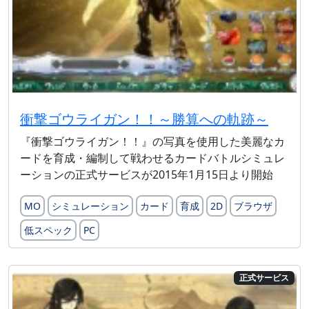
衝撃ゴウライガン！！～勝算への軌跡～
『衝撃ゴウライガン！！』の写真を使用した美麗なカ
ードを育成・編制して戦わせるカードバトルシミュレ
ーションの正式サービスが2015年1月15日より開始
MO
シミュレーション
カード
育成
2D
ブラウザ
低スペック
PC
正式サービス