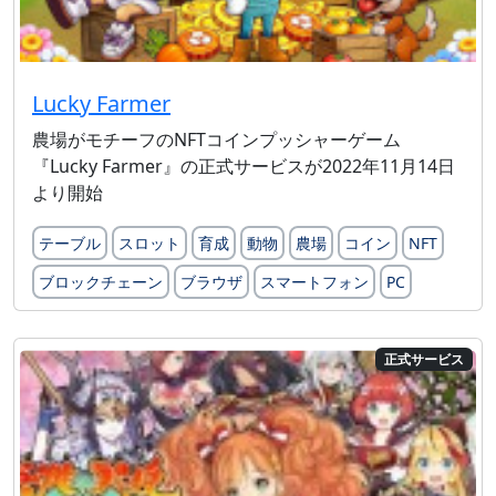
Lucky Farmer
農場がモチーフのNFTコインプッシャーゲーム
『Lucky Farmer』の正式サービスが2022年11月14日
より開始
テーブル
スロット
育成
動物
農場
コイン
NFT
ブロックチェーン
ブラウザ
スマートフォン
PC
正式サービス