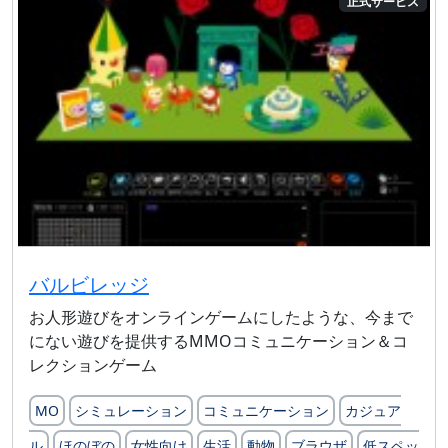
正式サービス
バルビレッジ
お人形遊びをオンラインゲームにしたような、今まで
にない遊びを提供するMMOコミュニケーション＆コ
レクションゲーム
MO
シミュレーション
コミュニケーション
カジュア
ル
ほのぼの
女性向け
生活
動物
ブラウザ
低スペッ