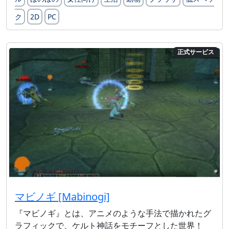
ク
2D
PC
正式サービス
マビノギ [Mabinogi]
『マビノギ』とは、アニメのような手法で描かれたグ
ラフィックで、ケルト神話をモチーフとした世界！