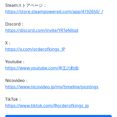
Steamストアページ：
https://store.steampowered.com/app/4192650/_/
Discord：
https://discord.com/invite/YRTeNXqd
X：
https://x.com/orderofkings_JP
Youtube：
https://www.youtube.com/@王の勅命
Nicovideo：
https://www.nicovideo.jp/my/timeline/postings
TikTok：
https://www.tiktok.com/@orderofkings_jp