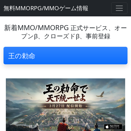
無料MMORPG/MMOゲーム情報
新着MMO/MMORPG
正式サービス、オー
プンβ、クローズドβ、事前登録
王の勅命