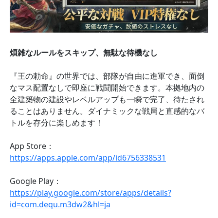
煩雑なルールをスキップ、無駄な待機なし
『王の勅命』の世界では、部隊が自由に進軍でき、面倒
なマス配置なしで即座に戦闘開始できます。本拠地内の
全建築物の建設やレベルアップも一瞬で完了、待たされ
ることはありません。ダイナミックな戦局と直感的なバ
トルを存分に楽しめます！
App Store：
https://apps.apple.com/app/id6756338531
Google Play：
https://play.google.com/store/apps/details?
id=com.dequ.m3dw2&hl=ja