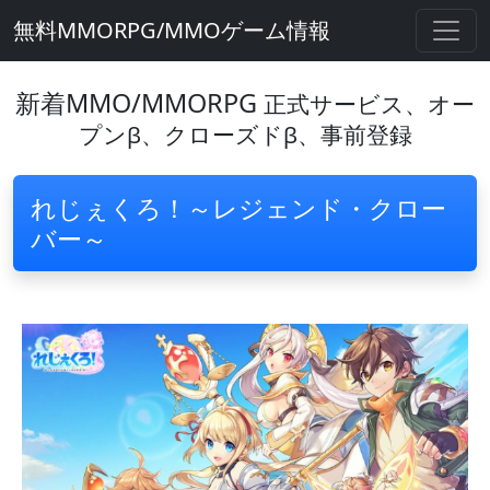
無料MMORPG/MMOゲーム情報
新着MMO/MMORPG
正式サービス、オー
プンβ、クローズドβ、事前登録
れじぇくろ！～レジェンド・クロー
バー～